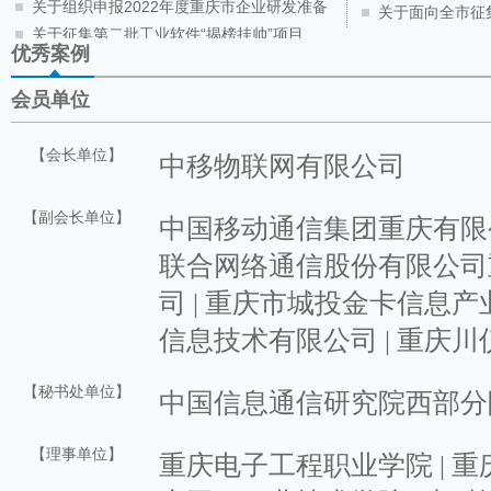
关于组织申报2022年度重庆市企业研发准备
关于面向全市征
关于征集第二批工业软件“揭榜挂帅”项目
优秀案例
会员单位
【会长单位】
中移物联网有限公司
【副会长单位】
中国移动通信集团重庆有限公
联合网络通信股份有限公司
司 | 重庆市城投金卡信息
信息技术有限公司 | 重庆川
【秘书处单位】
中国信息通信研究院西部分
【理事单位】
重庆电子工程职业学院 | 重