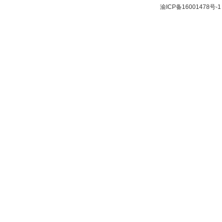
渝ICP备16001478号-1